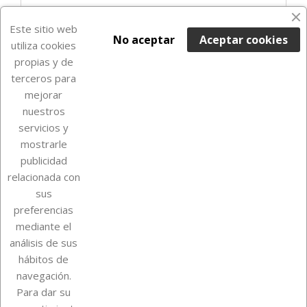
Últimas unidades en stock

Este sitio web
No aceptar
Aceptar cookies
utiliza cookies
propias y de
terceros para
mejorar
nuestros
servicios y
mostrarle
publicidad
relacionada con
Sobre Euro Soccer Cards
sus
preferencias
mediante el
análisis de sus
Su cuenta
hábitos de
navegación.
Para dar su
Información de la tienda