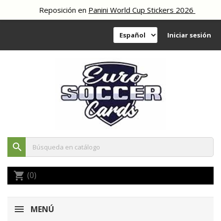
Reposición en
Panini World Cup Stickers 2026
Iniciar sesión
search
(0)
shopping_cart
MENÚ