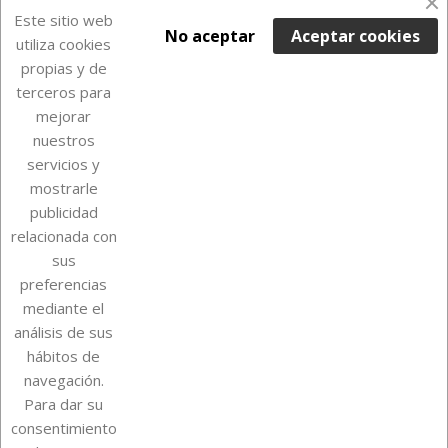
Últimas unidades en stock

Este sitio web
No aceptar
Aceptar cookies
utiliza cookies
propias y de
terceros para
mejorar
nuestros
servicios y
mostrarle
publicidad
relacionada con
Sobre Euro Soccer Cards
sus
preferencias
mediante el
análisis de sus
Su cuenta
hábitos de
navegación.
Para dar su
Información de la tienda
consentimiento