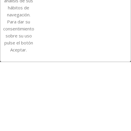
análisis de sus
Su cuenta
hábitos de
navegación.
Para dar su
Información de la tienda
consentimiento
sobre su uso
pulse el botón
Instagram
TikTok
Aceptar.