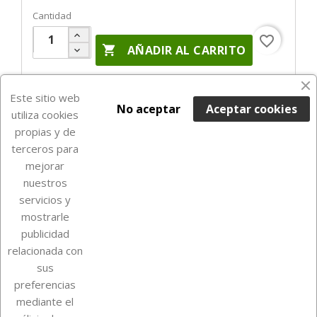
Cantidad
favorite_border

AÑADIR AL CARRITO
Últimas unidades en stock

Este sitio web
No aceptar
Aceptar cookies
utiliza cookies
propias y de
terceros para
mejorar
nuestros
servicios y
mostrarle
publicidad
relacionada con
Sobre Euro Soccer Cards
sus
preferencias
mediante el