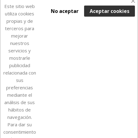
Últimas unidades en stock

Este sitio web
No aceptar
Aceptar cookies
utiliza cookies
propias y de
terceros para
mejorar
nuestros
servicios y
mostrarle
publicidad
relacionada con
Sobre Euro Soccer Cards
sus
preferencias
mediante el
análisis de sus
Su cuenta
hábitos de
navegación.
Para dar su
Información de la tienda
consentimiento