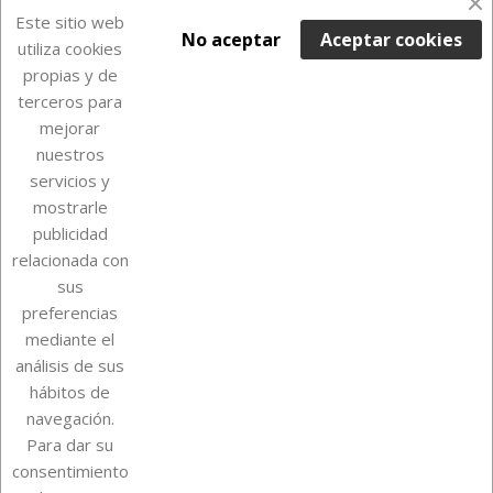
Últimas unidades en stock

Este sitio web
No aceptar
Aceptar cookies
utiliza cookies
propias y de
terceros para
mejorar
nuestros
servicios y
mostrarle
publicidad
relacionada con
Sobre Euro Soccer Cards
sus
preferencias
mediante el
análisis de sus
Su cuenta
hábitos de
navegación.
Para dar su
Información de la tienda
consentimiento