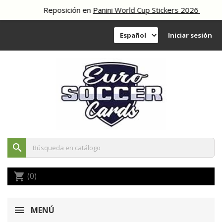
Reposición en
Panini World Cup Stickers 2026
Iniciar sesión
search
(0)
shopping_cart
MENÚ