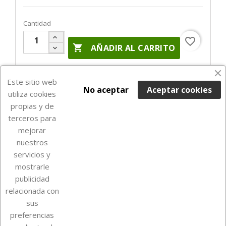
Cantidad
favorite_border

AÑADIR AL CARRITO
Últimas unidades en stock

Este sitio web
No aceptar
Aceptar cookies
utiliza cookies
propias y de
terceros para
mejorar
nuestros
servicios y
mostrarle
publicidad
relacionada con
Sobre Euro Soccer Cards
sus
preferencias