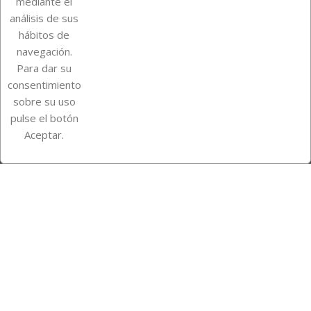
mediante el
análisis de sus
Su cuenta
hábitos de
navegación.
Para dar su
Información de la tienda
consentimiento
sobre su uso
pulse el botón
Instagram
TikTok
Aceptar.