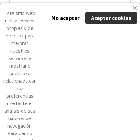
Últimas unidades en stock

Este sitio web
No aceptar
Aceptar cookies
utiliza cookies
propias y de
terceros para
mejorar
nuestros
servicios y
mostrarle
publicidad
relacionada con
Sobre Euro Soccer Cards
sus
preferencias
mediante el
análisis de sus
Su cuenta
hábitos de
navegación.
Para dar su
Información de la tienda