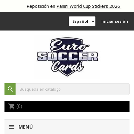
Reposición en
Panini World Cup Stickers 2026
Iniciar sesión
search
(0)
shopping_cart
MENÚ